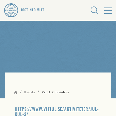
IOGT-NTO MITT
/
/
Kalender
Vit Jul i Örnsköldsvik
HTTPS://WWW.VITJUL.SE/AKTIVITETER/JUL-
KUL-3/