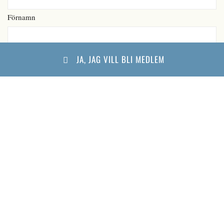
Förnamn
JA, JAG VILL BLI MEDLEM
Efternamn
E-post
(Obligatoriskt)
Telefon
(Obligatoriskt)
Namnlös
(Obligatoriskt)